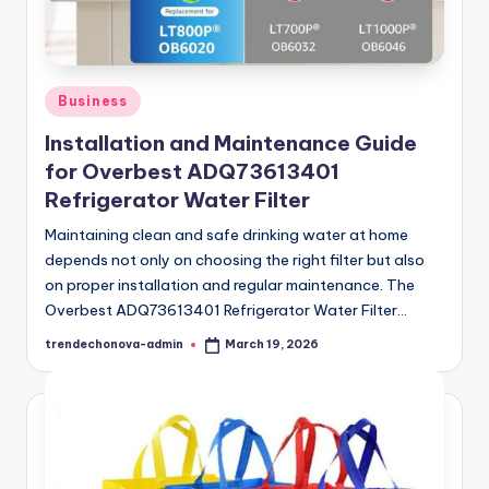
Posted
Business
in
Installation and Maintenance Guide
for Overbest ADQ73613401
Refrigerator Water Filter
Maintaining clean and safe drinking water at home
depends not only on choosing the right filter but also
on proper installation and regular maintenance. The
Overbest ADQ73613401 Refrigerator Water Filter…
trendechonova-admin
March 19, 2026
Posted
by