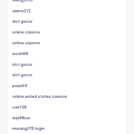
arena212
slot gacor
online casinos
online casinos
receh88
slot gacor
slot gacor
puas69
online united states casinos
cair138
หลุดMlive
musang178 login