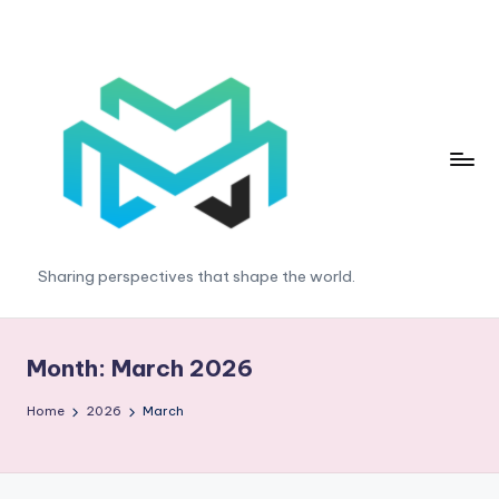
Skip
to
content
T
Sharing perspectives that shape the world.
r
e
Month:
March 2026
n
Home
2026
March
d
E