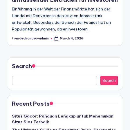
Einführung In der Welt der Finanzmärkte hat sich der
Handel mit Derivaten in den letzten Jahren stark
entwickelt. Besonders der Bereich der Futures hat an
Popularität gewonnen, da er Investoren…
trendechonova-admin
March 4, 2026
Posted
by
Search
Search
Recent Posts
Situs Gacor: Panduan Lengkap untuk Menemukan
Situs Slot Terbaik