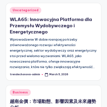
Posted
Uncategorized
in
WLA65: Innowacyjna Platforma dla
Przemysłu Wydobywczego i
Energetycznego
Wprowadzenie W dobie rosnącej potrzeby
zrównoważonego rozwoju i efektywności
energetycznej, sektor wydobywczy oraz energetyczny
stoi przed wieloma wyzwaniami. WLA65, jako
nowoczesna platforma, oferuje innowacyjne
rozwiązania, które nie tylko zwiększają efektywność…
trendechonova-admin
March 5, 2026
Posted
by
Posted
Business
in
越南金價：市場動態、影響因素及未來趨勢