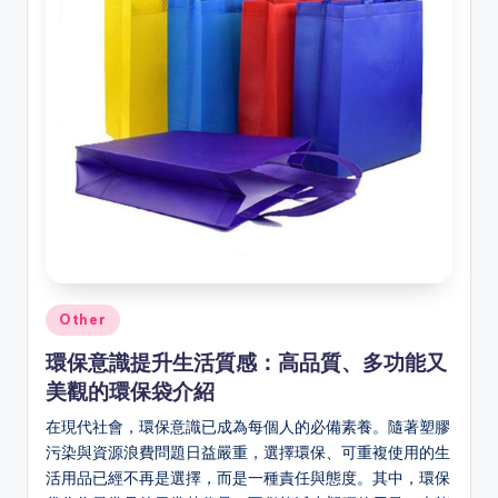
Posted
Other
in
環保意識提升生活質感：高品質、多功能又
美觀的環保袋介紹
在現代社會，環保意識已成為每個人的必備素養。隨著塑膠
污染與資源浪費問題日益嚴重，選擇環保、可重複使用的生
活用品已經不再是選擇，而是一種責任與態度。其中，環保