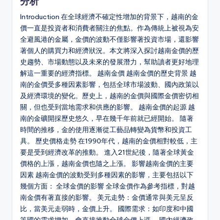
分析
Introduction 在全球經濟不確定性增加的背景下，越南的金
價一直是投資者和消費者關注的焦點。作為傳統上被視為安
全避風港的金屬，金價的波動不僅影響著投資市場，還影響
著個人的購買力和經濟狀況。本文將深入探討越南金價的歷
史趨勢、市場動態以及未來的發展潛力，幫助讀者更好地理
解這一重要的經濟指標。 越南金價 越南金價的歷史背景 越
南的金價受多種因素影響，包括全球市場波動、國內政策以
及經濟環境的變化。歷史上，越南的金價與國際金價密切相
關，但也受到當地需求和供應的影響。 越南金價的起源 越
南的金礦開採歷史悠久，早在幾千年前就已經開始。 隨著
時間的推移，金的使用逐漸從工藝品轉變為貨幣和投資工
具。 歷史價格走勢 在1990年代，越南的金價相對較低，主
要是受到經濟改革的推動。 進入21世紀後，隨著全球黃金
價格的上漲，越南金價也隨之上漲。 影響越南金價的主要
因素 越南金價的波動受到多種因素的影響，主要包括以下
幾個方面： 全球金價的影響 全球金價作為參考指標，對越
南金價有著直接的影響。 美元走勢：金價通常與美元呈反
比，當美元走弱時，金價上升。 國際需求：如印度和中國