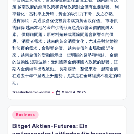
等國的需求增加，會直接推動全球金價上漲。 國內經濟政
策 越南政府的經濟政策和貨幣政策對金價有重要影響。 利
率變化：當利率上升時，黃金的吸引力下降，反之亦然。
通貨膨脹：高通脹會促使投資者購買黃金以保值。 市場供
需關係 越南本地的金市供需狀況也是影響金價的關鍵因
素。 供應鏈問題：原材料短缺或運輸問題會影響金的供
應。 消費者需求：越南的黃金消費文化，尤其是對於婚禮
和節慶的需求，會影響金價。 越南金價的市場動態 近年
來，越南金價的變動顯示出一些明顯的趨勢和特點。 金價
的波動性 短期波動：受到國際金價和國內政策的影響，短
期內金價經常出現波動。 長期趨勢：整體來看，越南金價
在過去十年中呈現上升趨勢，尤其是在全球經濟不穩定的時
期。…
trendechonova-admin
March 4, 2026
Posted
by
Posted
Business
in
Bitget Aktien-Futures: Ein
umfassender Leitfaden für Investoren