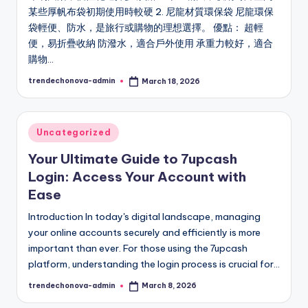
某些厚帆布袋初期使用時較硬 2. 尼龍材質環保袋 尼龍環保
袋輕便、防水，是旅行或購物的理想選擇。 優點： 超輕
便，易折疊收納 防潑水，適合戶外使用 承重力較好，適合
購物…
trendechonova-admin
March 18, 2026
Posted
by
Posted
Uncategorized
in
Your Ultimate Guide to 7upcash
Login: Access Your Account with
Ease
Introduction In today's digital landscape, managing
your online accounts securely and efficiently is more
important than ever. For those using the 7upcash
platform, understanding the login process is crucial for…
trendechonova-admin
March 8, 2026
Posted
by