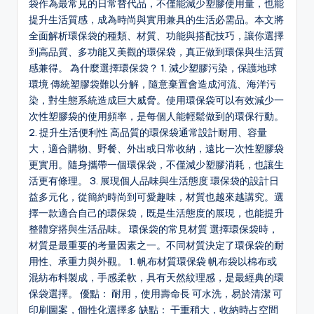
袋作為最常見的日常替代品，不僅能減少塑膠使用量，也能
提升生活質感，成為時尚與實用兼具的生活必需品。本文將
全面解析環保袋的種類、材質、功能與搭配技巧，讓你選擇
到高品質、多功能又美觀的環保袋，真正做到環保與生活質
感兼得。 為什麼選擇環保袋？ 1. 減少塑膠污染，保護地球
環境 傳統塑膠袋難以分解，隨意棄置會造成河流、海洋污
染，對生態系統造成巨大威脅。使用環保袋可以有效減少一
次性塑膠袋的使用頻率，是每個人能輕鬆做到的環保行動。
2. 提升生活便利性 高品質的環保袋通常設計耐用、容量
大，適合購物、野餐、外出或日常收納，遠比一次性塑膠袋
更實用。隨身攜帶一個環保袋，不僅減少塑膠消耗，也讓生
活更有條理。 3. 展現個人品味與生活態度 環保袋的設計日
益多元化，從簡約時尚到可愛趣味，材質也越來越講究。選
擇一款適合自己的環保袋，既是生活態度的展現，也能提升
整體穿搭與生活品味。 環保袋的常見材質 選擇環保袋時，
材質是最重要的考量因素之一。不同材質決定了環保袋的耐
用性、承重力與外觀。 1. 帆布材質環保袋 帆布袋以棉布或
混紡布料製成，手感柔軟，具有天然紋理感，是最經典的環
保袋選擇。 優點： 耐用，使用壽命長 可水洗，易於清潔 可
印刷圖案，個性化選擇多 缺點： 干重稍大，收納時占空間