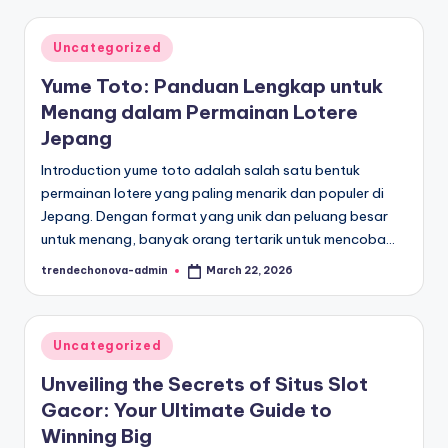
c
h
Posted
Uncategorized
o
in
Yume Toto: Panduan Lengkap untuk
N
Menang dalam Permainan Lotere
o
Jepang
v
Introduction yume toto adalah salah satu bentuk
a
permainan lotere yang paling menarik dan populer di
Jepang. Dengan format yang unik dan peluang besar
untuk menang, banyak orang tertarik untuk mencoba…
trendechonova-admin
March 22, 2026
Posted
by
Posted
Uncategorized
in
Unveiling the Secrets of Situs Slot
Gacor: Your Ultimate Guide to
Winning Big