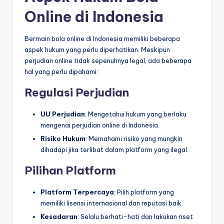
Online di Indonesia
Bermain bola online di Indonesia memiliki beberapa
aspek hukum yang perlu diperhatikan. Meskipun
perjudian online tidak sepenuhnya legal, ada beberapa
hal yang perlu dipahami:
Regulasi Perjudian
UU Perjudian
: Mengetahui hukum yang berlaku
mengenai perjudian online di Indonesia.
Risiko Hukum
: Memahami risiko yang mungkin
dihadapi jika terlibat dalam platform yang ilegal.
Pilihan Platform
Platform Terpercaya
: Pilih platform yang
memiliki lisensi internasional dan reputasi baik.
Kesadaran
: Selalu berhati-hati dan lakukan riset