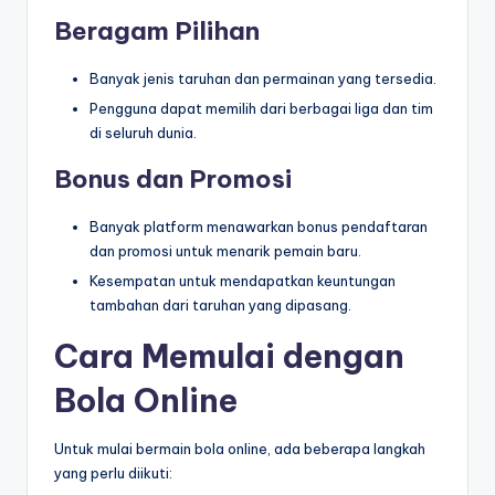
Beragam Pilihan
Banyak jenis taruhan dan permainan yang tersedia.
Pengguna dapat memilih dari berbagai liga dan tim
di seluruh dunia.
Bonus dan Promosi
Banyak platform menawarkan bonus pendaftaran
dan promosi untuk menarik pemain baru.
Kesempatan untuk mendapatkan keuntungan
tambahan dari taruhan yang dipasang.
Cara Memulai dengan
Bola Online
Untuk mulai bermain bola online, ada beberapa langkah
yang perlu diikuti: