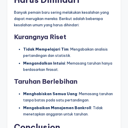
Banyak pemain baru sering melakukan kesalahan yang
dapat merugikan mereka. Berikut adalah beberapa
kesalahan umum yang harus dihindari:
Kurangnya Riset
Tidak Mempelajari Tim
: Mengabaikan analisis
pertandingan dan statistik.
Mengandalkan Intuisi
: Memasang taruhan hanya
berdasarkan firasat.
Taruhan Berlebihan
Menghabiskan Semua Uang
: Memasang taruhan
tanpa batas pada satu pertandingan.
Mengabaikan Manajemen Bankroll
: Tidak
menetapkan anggaran untuk taruhan.
Conclusion