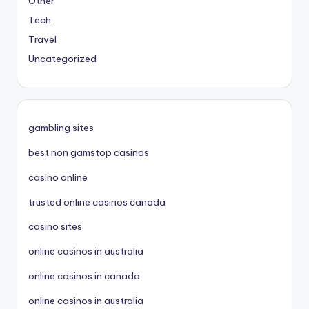
Other
Tech
Travel
Uncategorized
gambling sites
best non gamstop casinos
casino online
trusted online casinos canada
casino sites
online casinos in australia
online casinos in canada
online casinos in australia