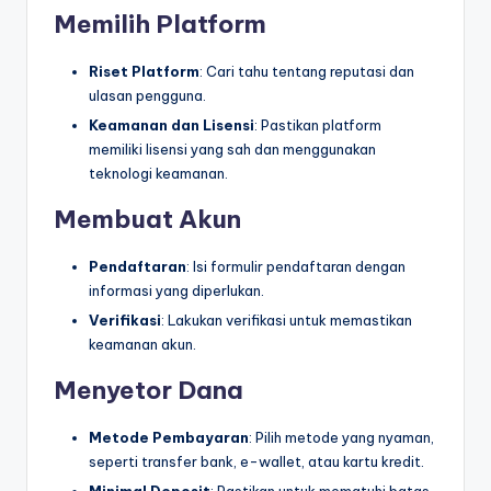
Memilih Platform
Riset Platform
: Cari tahu tentang reputasi dan
ulasan pengguna.
Keamanan dan Lisensi
: Pastikan platform
memiliki lisensi yang sah dan menggunakan
teknologi keamanan.
Membuat Akun
Pendaftaran
: Isi formulir pendaftaran dengan
informasi yang diperlukan.
Verifikasi
: Lakukan verifikasi untuk memastikan
keamanan akun.
Menyetor Dana
Metode Pembayaran
: Pilih metode yang nyaman,
seperti transfer bank, e-wallet, atau kartu kredit.