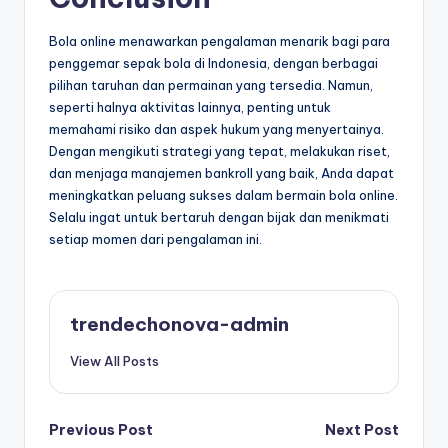
Bola online menawarkan pengalaman menarik bagi para
penggemar sepak bola di Indonesia, dengan berbagai
pilihan taruhan dan permainan yang tersedia. Namun,
seperti halnya aktivitas lainnya, penting untuk
memahami risiko dan aspek hukum yang menyertainya.
Dengan mengikuti strategi yang tepat, melakukan riset,
dan menjaga manajemen bankroll yang baik, Anda dapat
meningkatkan peluang sukses dalam bermain bola online.
Selalu ingat untuk bertaruh dengan bijak dan menikmati
setiap momen dari pengalaman ini.
trendechonova-admin
View All Posts
Post
Previous Post
Next Post